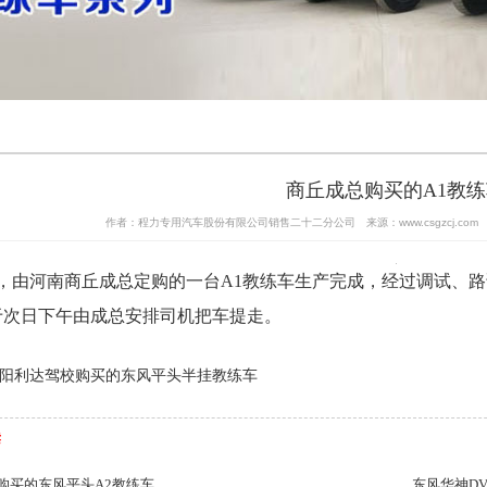
商丘成总购买的A1教
作者：程力专用汽车股份有限公司销售二十二分公司 来源：www.csgzcj.com 日期：
午，由河南商丘成总定购的一台A1教练车生产完成，经过调试、
于次日下午由成总安排司机把车提走。
阳利达驾校购买的东风平头半挂教练车
读
购买的东风平头A2教练车
东风华神D