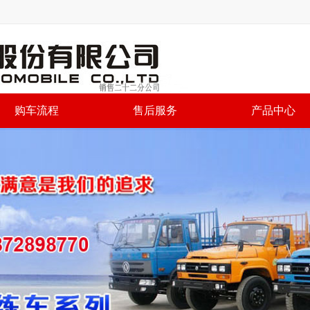
购车流程
售后服务
产品中心
公司销售二十二分公司