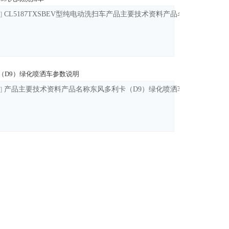
完成并办理好相关的手续，在加油站加好油之后由司机于晚间时候发往重庆，
]
CL5187TXSBEV型纯电动洗扫车产品主要技术资料产品名称CL5187TXSBEV型纯电
（D9）绿化喷洒车参数说明
成并办理好提车出库手续，下午由车队司机办理好商品车临时牌照、保险
]
产品主要技术资料产品名称东风多利卡（D9）绿化喷洒车外型尺寸(mm)8600×2500,2