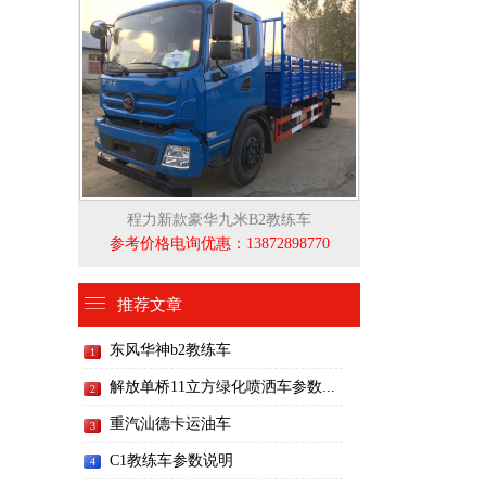
程力新款豪华九米B2教练车
参考价格电询优惠：13872898770
推荐文章
东风华神b2教练车
1
解放单桥11立方绿化喷洒车参数...
2
重汽汕德卡运油车
3
C1教练车参数说明
4