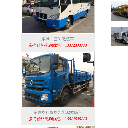
东风中巴B1教练车
参考价格电询优惠：13872898770
东风华神豪华九米B2教练车
参考价格电询优惠：13872898770