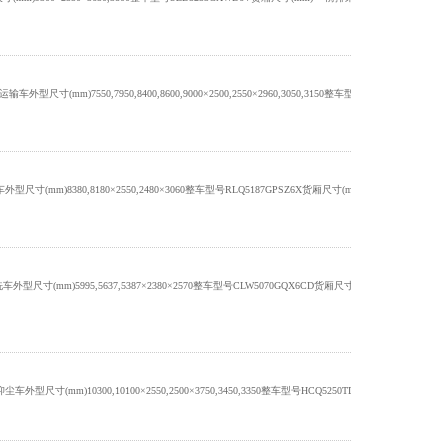
mm)7550,7950,8400,8600,9000×2500,2550×2960,3050,3150整车型号DFV5163TPBGP
)8380,8180×2550,2480×3060整车型号RLQ5187GPSZ6X货厢尺寸(mm)××前排乘客2,3额定载客(人)总
)5995,5637,5387×2380×2570整车型号CLW5070GQX6CD货厢尺寸(mm)××前排乘客2,3额定载客(人)
m)10300,10100×2550,2500×3750,3450,3350整车型号HCQ5250TDYBJ6货厢尺寸(mm)××前排乘