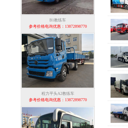
B1教练车
参考价格电询优惠：13872898770
程力平头A2教练车
参考价格电询优惠：13872898770