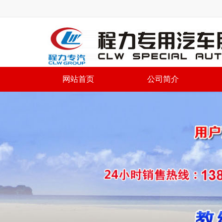
网站首页
公司简介
程力专用汽车股份有限
XiaGongChuShengHuBeiZhuanYongQiCheZhiZaoYouXianGongSi