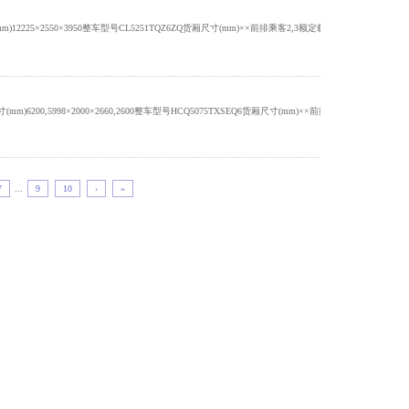
5×2550×3950整车型号CL5251TQZ6ZQ货厢尺寸(mm)××前排乘客2,3额定载客(人)总质量(kg)25000接近/
5998×2000×2660,2600整车型号HCQ5075TXSEQ6货厢尺寸(mm)××前排乘客2额定载客(人)总质量(kg)73
7
...
9
10
›
»