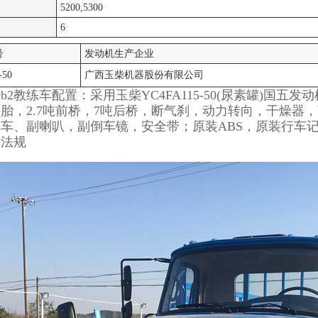
5200,5300
6
号
发动机生产企业
-50
广西玉柴机器股份有限公司
b2教练车配置：采用玉柴YC4FA115-50(尿素罐)国五
胎，2.7吨前桥，7吨后桥，断气刹，动力转向，干燥器
车、副喇叭，副倒车镜，安全带；原装ABS，原装行车
新法规