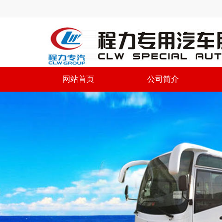
网站首页
公司简介
程力专用汽车股份有限
XiaGongChuShengHuBeiZhuanYongQiCheZhiZaoYouXianGongSi