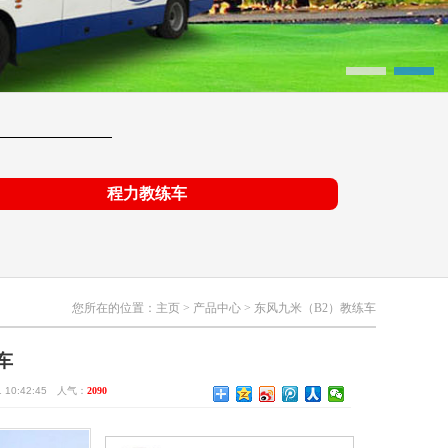
程力教练车
您所在的位置：
主页
>
产品中心
>
东风九米（B2）教练车
车
10:42:45 人气：
2090