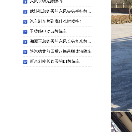
东风天锦A2教练车
4
武陟张总购买的东风尖头半挂教...
5
汽车刹车片到底什么时候换?
6
玉柴纯电动b2教练车
7
湘潭王总购买的东风长头九米教...
8
陕汽德龙前四后八拖吊联体清障车
9
新余刘校长购买的B1教练车
10