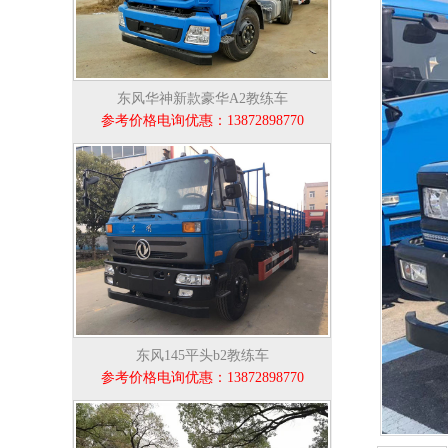
东风华神新款豪华A2教练车
参考价格电询优惠：13872898770
东风145平头b2教练车
参考价格电询优惠：13872898770