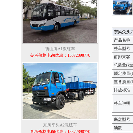
东风尖头九
产品名称
整车型号
衡山牌A1教练车
参考价格电询优惠：13872898770
前排乘客
总质量(kg
额定质量(k
整备质量(k
排放标准
整车说明
底盘型号
东风平头A2教练车
轴数
参考价格电询优惠：13872898770