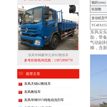
轴距(mm)
轮胎数
发动机型
YC4FA115
东风尖头
胎，带备
气动副刹
梯，含
东风华神豪华九米B2教练车
参考价格电询优惠：13872898770
推荐文章
东风天锦b2教练车
1
东风教练车
2
东风华神DV5纯电动洗扫车
3