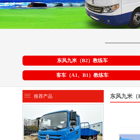
东风九米（B2）教练车
客车（A1、B1）教练车
东风九米（
推荐产品