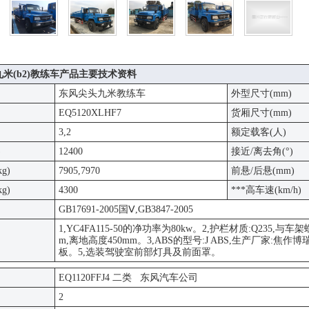
米(b2)教练车产品主要技术资料
东风尖头九米教练车
外型尺寸(mm)
EQ5120XLHF7
货厢尺寸(mm)
3,2
额定载客(人)
)
12400
接近/离去角(°)
g)
7905,7970
前悬/后悬(mm)
g)
4300
***高车速(km/h)
GB17691-2005国Ⅴ,GB3847-2005
1,YC4FA115-50的净功率为80kw。2,护栏材质:Q235,
m,离地高度450mm。3,ABS的型号:J ABS,生产厂家
板。5,选装驾驶室前部灯具及前面罩。
EQ1120FFJ4 二类 东风汽车公司
2