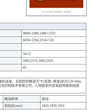
9000×2400,2480×2550
6050×2294,2214×550
34/12
1065/2735,1065/2635
85
与车架螺栓连接。后部防护断面尺寸(宽度×厚度)的为120×60m
:焦作博瑞克控制技术有限公司。4,驾驶室内安装副驾驶制动踏
燃油种类
柴油
前轮距(mm)
1820,1950,1910