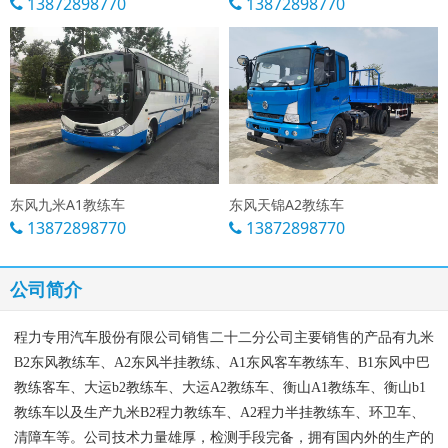
13872898770
13872898770
东风九米A1教练车
东风天锦A2教练车
13872898770
13872898770
公司简介
程力专用汽车股份有限公司销售二十二分公司主要销售的产品有九米
B2东风教练车、A2东风半挂教练、A1东风客车教练车、B1东风中巴
教练客车
、大运b2教练车
、大运A2教练车
、衡山A1教练车
、衡山b1
教练车
以及生产九米B2程力教练车、A2程力半挂教练车、环卫车、
清障车等。公司技术力量雄厚，检测手段完备，拥有国内外的生产的