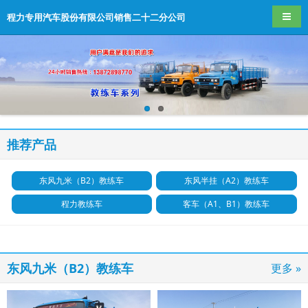
导航
程力专用汽车股份有限公司销售二十二分公司
推荐产品
东风九米（B2）教练车
东风半挂（A2）教练车
程力教练车
客车（A1、B1）教练车
东风九米（B2）教练车
更多 »