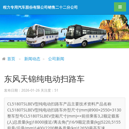
导航
程力专用汽车股份有限公司销售二十二分公司
首页
新闻动态
公司新闻
东风天锦纯电动扫路车
发布日期：2026-01-26 关注度：
51
CL5180TSLBEV型纯电动扫路车产品主要技术资料产品名称
CL5180TSLBEV型纯电动扫路车外型尺寸(mm)8900×2550×3130
整车型号CL5180TSLBEV货厢尺寸(mm)××前排乘客3,2额定载客
(人)总质量(kg)18000接近/离去角(°)16/9额定质量(kg)5220,5155
前悬/后悬(mm)1400/2200整备质量(kg)12650最高车速