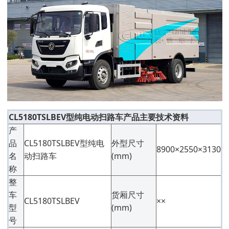
CL5180TSLBEV型纯电动扫路车产品主要技术资料
产
品
CL5180TSLBEV型纯电
外型尺寸
8900×2550×3130
名
动扫路车
(mm)
称
整
车
货厢尺寸
CL5180TSLBEV
××
型
(mm)
号