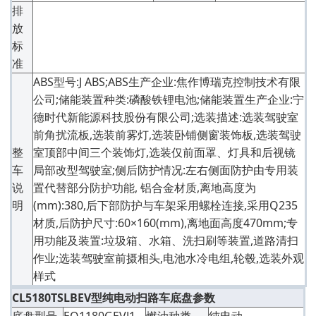
排
放
标
准
ABS型号:J ABS;ABS生产企业:焦作博瑞克控制技术有限
公司;储能装置种类:磷酸铁锂电池;储能装置生产企业:宁
德时代新能源科技股份有限公司;选装描述:选装驾驶室
前角扰流板,选装前雾灯,选装卧铺侧窗装饰板,选装驾驶
整
室顶部中间三个装饰灯,选装仅前面罩、灯具和后视镜
车
局部改型驾驶室;侧后防护情况:左右侧面防护由专用装
说
置代替部分防护功能, 铝合金材质,离地高度为
明
(mm):380,后下部防护与车架采用螺栓连接,采用Q235
材质,后防护尺寸:60×160(mm),离地面高度470mm;专
用功能及装置:垃圾箱、水箱、洗扫刷等装置,道路清扫
作业;选装驾驶室前摄相头,电池水冷电组,轮毂,选装外观
样式
CL5180TSLBEV型纯电动扫路车底盘参数
底盘型号
EQ1180GEVJ1
燃油种类
纯电动