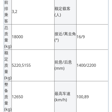
前
排
额定载客
3,2
乘
(人)
客
总
质
接近/离去角
18000
16/9
量
(°)
(kg)
额
定
前悬/后悬
质
5220,5155
1400/2200
(mm)
量
(kg)
整
备
最高车速
质
12650
100,89
(km/h)
量
(kg)