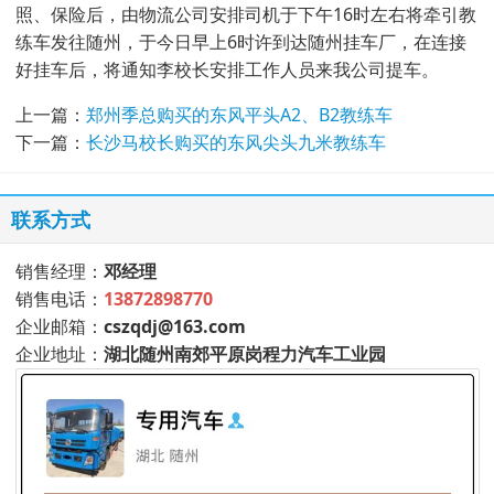
照、保险后，由物流公司安排司机于下午16时左右将牵引教
练车发往随州，于今日早上6时许到达随州挂车厂，在连接
好挂车后，将通知李校长安排工作人员来我公司提车。
上一篇：
郑州季总购买的东风平头A2、B2教练车
下一篇：
长沙马校长购买的东风尖头九米教练车
联系方式
销售经理：
邓经理
销售电话：
13872898770
企业邮箱：
cszqdj@163.com
企业地址：
湖北随州南郊平原岗程力汽车工业园