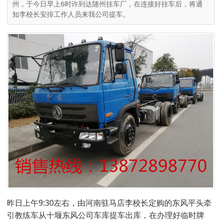
州，于今日早上6时许到达随州挂车厂，在连接好挂车后，将通
知李校长安排工作人员来我公司提车。
昨日上午9:30左右，由河南驻马店李校长定购的东风平头牵
引教练车从十堰东风公司车库提车出库，在办理好临时牌